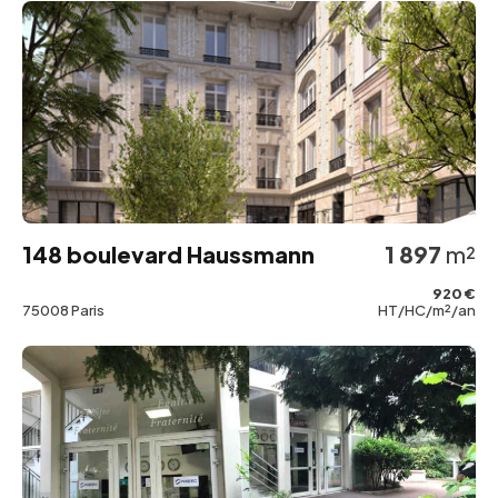
148 boulevard Haussmann
1 897
m²
920 €
75008 Paris
HT/HC/m²/an