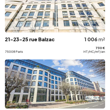
21-23-25 rue Balzac
1 006
m²
730 €
75008 Paris
HT/HC/m²/an