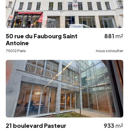
50 rue du Faubourg Saint
881
m²
Antoine
75012 Paris
nous consulter
21 boulevard Pasteur
933
m²