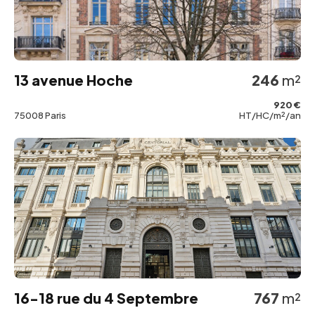
13 avenue Hoche
246
m²
920 €
75008 Paris
HT/HC/m²/an
16-18 rue du 4 Septembre
767
m²