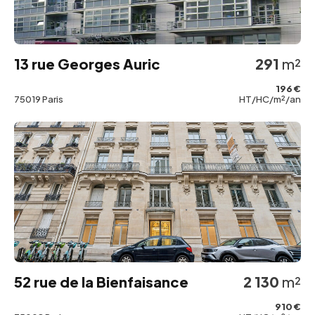
13 rue Georges Auric
291
m²
196 €
75019 Paris
HT/HC/m²/an
52 rue de la Bienfaisance
2 130
m²
910 €