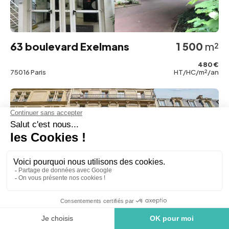
63 boulevard Exelmans
1 500
m²
480 €
75016 Paris
HT/HC/m²/an
6 rue de Téhéran
549
m²
730 €