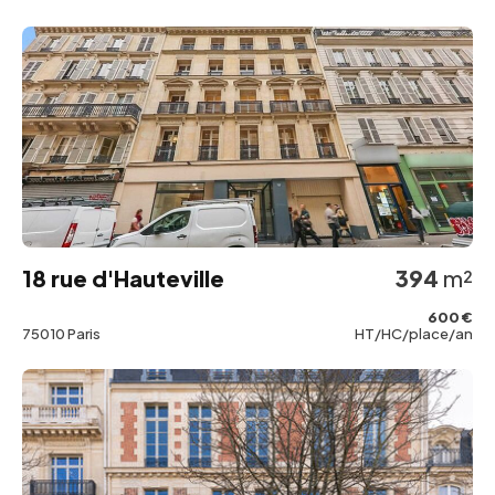
18 rue d'Hauteville
394
m²
600 €
75010 Paris
HT/HC/place/an