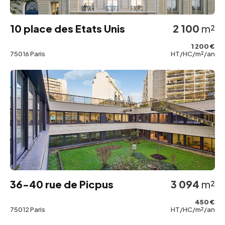
10 place des Etats Unis
2 100
m²
1 200 €
75016 Paris
HT/HC/m²/an
36-40 rue de Picpus
3 094
m²
450 €
75012 Paris
HT/HC/m²/an