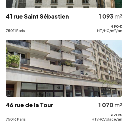
41 rue Saint Sébastien
1 093
m²
490 €
75011 Paris
HT/HC/m²/an
46 rue de la Tour
1 070
m²
670 €
75016 Paris
HT/HC/place/an