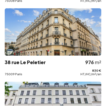
75008 Paris
HT/HC/m²/an
38 rue Le Peletier
976
m²
830 €
75009 Paris
HT/HC/m²/an