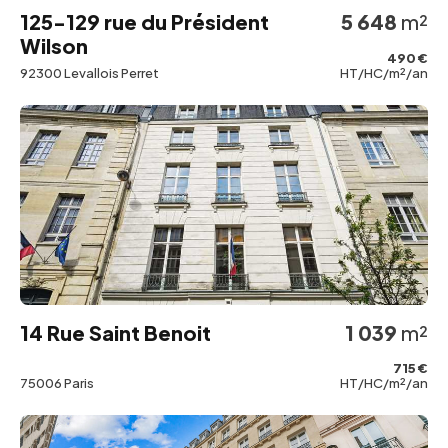
125-129 rue du Président
5 648
m²
Wilson
490 €
92300 Levallois Perret
HT/HC/m²/an
14 Rue Saint Benoit
1 039
m²
715 €
75006 Paris
HT/HC/m²/an