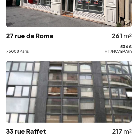
27 rue de Rome
261
m²
536 €
75008 Paris
HT/HC/m²/an
33 rue Raffet
217
m²