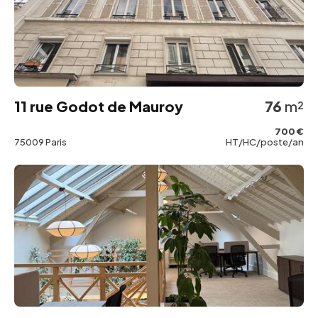
11 rue Godot de Mauroy
76
m²
700 €
75009 Paris
HT/HC/poste/an