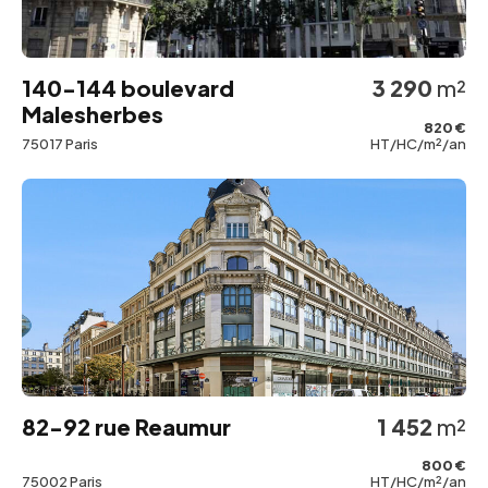
140-144 boulevard
3 290
m²
Malesherbes
820 €
75017 Paris
HT/HC/m²/an
82-92 rue Reaumur
1 452
m²
800 €
75002 Paris
HT/HC/m²/an