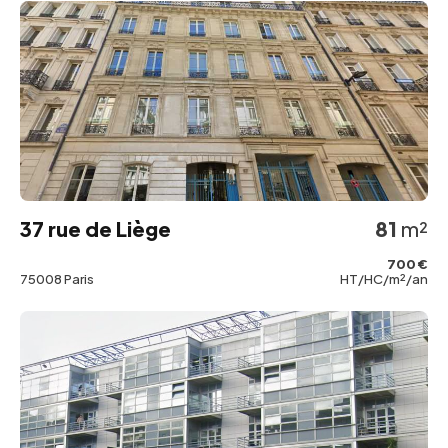
37 rue de Liège
81
m²
700 €
75008 Paris
HT/HC/m²/an