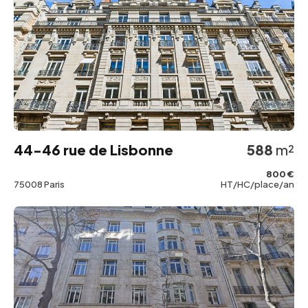
44-46 rue de Lisbonne
588
m²
800 €
75008 Paris
HT/HC/place/an