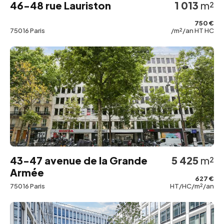
46-48 rue Lauriston
1 013
m²
750 €
75016 Paris
/m²/an HT HC
43-47 avenue de la Grande
5 425
m²
Armée
627 €
75016 Paris
HT/HC/m²/an