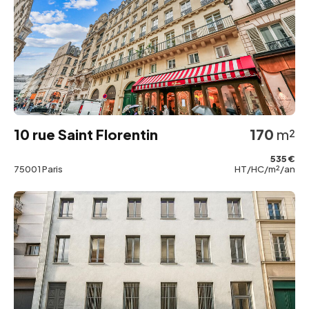
10 rue Saint Florentin
170
m²
535 €
75001 Paris
HT/HC/m²/an