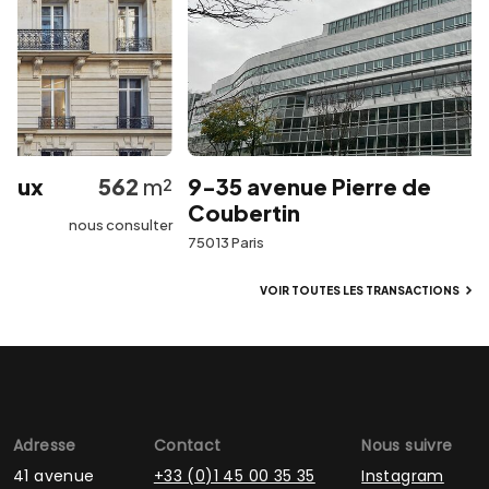
aux
562
m²
9-35 avenue Pierre de
Coubertin
nous consulter
75013 Paris
VOIR TOUTES LES TRANSACTIONS
Adresse
Contact
Nous suivre
41 avenue
+33 (0)1 45 00 35 35
Instagram