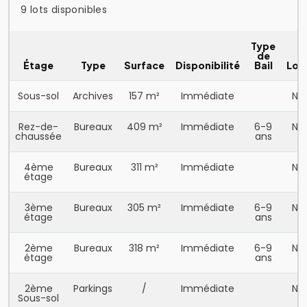
9 lots disponibles
Type
de
Étage
Type
Surface
Disponibilité
Bail
Loy
Sous-sol
Archives
157 m²
Immédiate
N.C
Rez-de-
Bureaux
409 m²
Immédiate
6-9
N.C
chaussée
ans
4ème
Bureaux
311 m²
Immédiate
N.C
étage
3ème
Bureaux
305 m²
Immédiate
6-9
N.C
étage
ans
2ème
Bureaux
318 m²
Immédiate
6-9
N.C
étage
ans
2ème
Parkings
/
Immédiate
N.C
Sous-sol