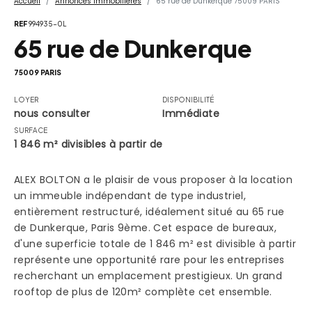
Accueil
Annonces Immobilières
65 rue de Dunkerque 75009 PARIS
REF
994935-0L
65 rue de Dunkerque
75009 PARIS
LOYER
DISPONIBILITÉ
nous consulter
Immédiate
SURFACE
1 846 m² divisibles à partir de
ALEX BOLTON a le plaisir de vous proposer à la location
un immeuble indépendant de type industriel,
entièrement restructuré, idéalement situé au 65 rue
de Dunkerque, Paris 9ème. Cet espace de bureaux,
d'une superficie totale de 1 846 m² est divisible à partir
représente une opportunité rare pour les entreprises
recherchant un emplacement prestigieux. Un grand
rooftop de plus de 120m² complète cet ensemble.