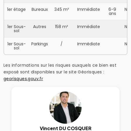
1er étage
Bureaux
345 m²
Immédiate
6-9
N.C
ans
1er Sous-
Autres
158 m²
Immédiate
N.C
sol
1er Sous-
Parkings
/
Immédiate
N.C
sol
Les informations sur les risques auxquels ce bien est
exposé sont disponibles sur le site Géorisques :
georisques.gouv.fr
Vincent DU COSQUER