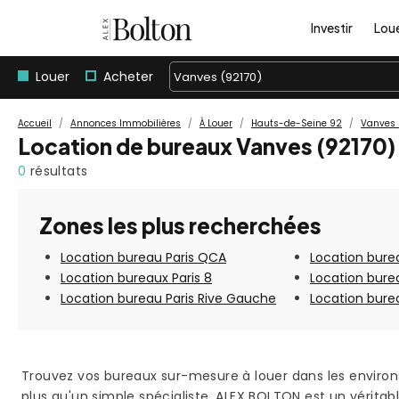
Investir
Lou
Louer
Acheter
Vanves (92170)
Accueil
Annonces Immobilières
À Louer
Hauts-de-Seine 92
Vanves 
Location de bureaux Vanves (92170) 
0
résultats
Zones les plus recherchées
Location bureau Paris QCA
Location burea
Location bureaux Paris 8
Location bure
Location bureau Paris Rive Gauche
Location burea
Trouvez vos bureaux sur-mesure à louer dans les environ
plus qu'un simple spécialiste, ALEX BOLTON est un véritab