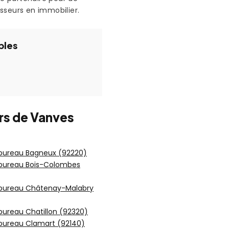
isseurs en immobilier.
bles
urs de Vanves
 bureau Bagneux (92220)
 bureau Bois-Colombes
 bureau Châtenay-Malabry
bureau Chatillon (92320)
bureau Clamart (92140)