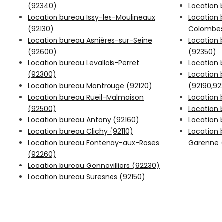
(92340)
Location
Location bureau Issy-les-Moulineaux
Location
(92130)
Colombes
Location bureau Asnières-sur-Seine
Location 
(92600)
(92350)
Location bureau Levallois-Perret
Location 
(92300)
Location
Location bureau Montrouge (92120)
(92190,9
Location bureau Rueil-Malmaison
Location
(92500)
Location 
Location bureau Antony (92160)
Location 
Location bureau Clichy (92110)
Location 
Location bureau Fontenay-aux-Roses
Garenne 
(92260)
Location bureau Gennevilliers (92230)
Location bureau Suresnes (92150)