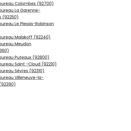
 bureau Colombes (92700)
 bureau La Garenne-
 (92250)
bureau Le Plessis-Robinson
bureau Malakoff (92240)
 bureau Meudon
2360)
 bureau Puteaux (92800)
bureau Saint -Cloud (92210)
bureau Sèvres (92310)
bureau Villeneuve-la-
(92390)