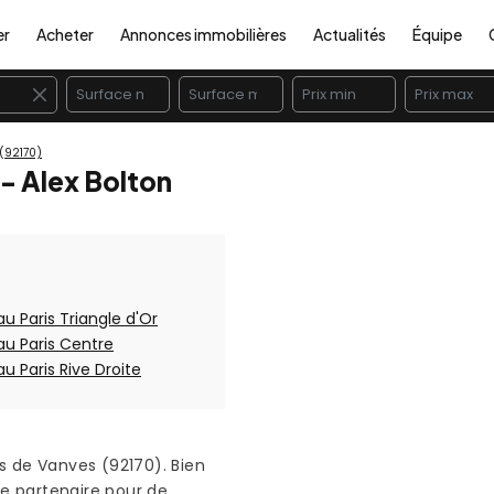
er
Acheter
Annonces immobilières
Actualités
Équipe
×
(92170)
- Alex Bolton
u Paris Triangle d'Or
au Paris Centre
u Paris Rive Droite
s de Vanves (92170). Bien
le partenaire pour de