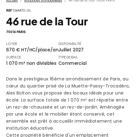
Accueil
Annonces Immobilières
46 rue de la Tour 75016 PARIS
REF
1364470-0L
46 rue de la Tour
75016 PARIS
LOYER
DISPONIBILITÉ
670 € HT/HC/place/an
Juillet 2027
SURFACE
TYPE DE BAIL
1 070 m² non divisibles
Commercial
Dans le prestigieux 16ème arrondissement de Paris, au
cœur du quartier prisé de La Muette-Passy-Trocadéro,
Alex Bolton vous propose des locaux idéals pour une
école. La surface totale de 1 070 m² est répartie entre
un rez-de-chaussée et un rez-de-jardin. Aménagée
par une école et le mobilier étant conservé, cet
ensemble est prêt à accueillir immédiatement une
institution éducative.
Cette propriété bénéficie d'un emplacement