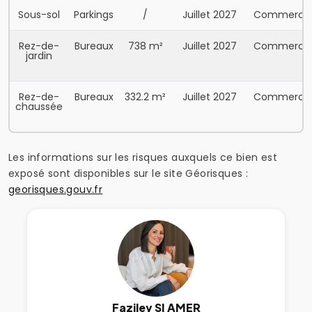
Sous-sol
Parkings
/
Juillet 2027
Commercia
Rez-de-
Bureaux
738 m²
Juillet 2027
Commercia
jardin
Rez-de-
Bureaux
332.2 m²
Juillet 2027
Commercia
chaussée
Les informations sur les risques auxquels ce bien est
exposé sont disponibles sur le site Géorisques :
georisques.gouv.fr
Faziley SI AMER