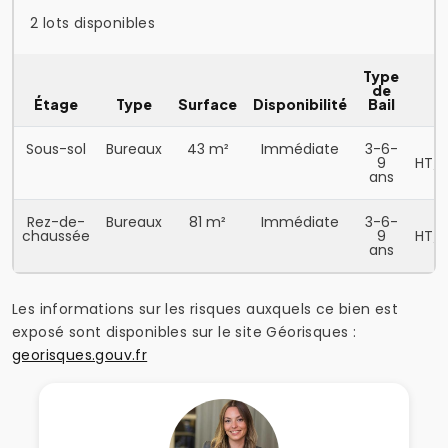
2 lots disponibles
Type
de
Étage
Type
Surface
Disponibilité
Bail
Sous-sol
Bureaux
43 m²
Immédiate
3-6-
9
HT/
ans
Rez-de-
Bureaux
81 m²
Immédiate
3-6-
chaussée
9
HT/
ans
Les informations sur les risques auxquels ce bien est
exposé sont disponibles sur le site Géorisques :
georisques.gouv.fr