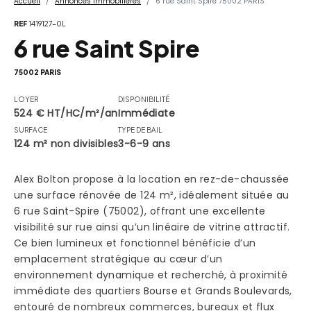
Accueil
Annonces Immobilières
6 rue Saint Spire 75002 PARIS
REF
1419127-0L
6 rue Saint Spire
75002 PARIS
LOYER
DISPONIBILITÉ
524 € HT/HC/m²/an
Immédiate
SURFACE
TYPE DE BAIL
124 m² non divisibles
3-6-9 ans
Alex Bolton propose à la location en rez-de-chaussée
une surface rénovée de 124 m², idéalement située au
6 rue Saint-Spire (75002), offrant une excellente
visibilité sur rue ainsi qu’un linéaire de vitrine attractif.
Ce bien lumineux et fonctionnel bénéficie d’un
emplacement stratégique au cœur d’un
environnement dynamique et recherché, à proximité
immédiate des quartiers Bourse et Grands Boulevards,
entouré de nombreux commerces, bureaux et flux