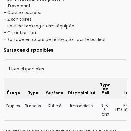
- Traversant
- Cuisine équipée
- 2 sanitaires
- Baie de brassage semi équipée
- Climatisation
- Surface en cours de rénovation par le bailleur
Surfaces disponibles
1 lots disponibles
Type
de
Étage
Type
Surface
Disponibilité
Bail
Loy
Duplex
Bureaux
134 m²
Immédiate
3-6-
550
9
HT/HC/
ans