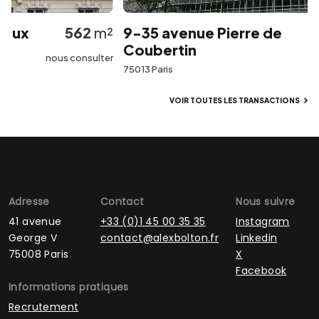
ux
562
m²
9-35 avenue Pierre de
Coubertin
nous consulter
75013 Paris
VOIR TOUTES LES TRANSACTIONS
Adresse
Contact
Nous suivre
41 avenue
+33 (0)1 45 00 35 35
Instagram
George V
contact@alexbolton.fr
Linkedin
75008 Paris
X
Facebook
Informations pratiques
Recrutement