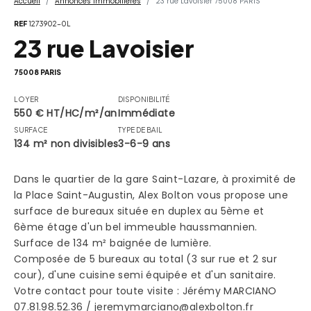
Accueil
Annonces Immobilières
23 rue Lavoisier 75008 PARIS
REF
1273902-0L
23 rue Lavoisier
75008 PARIS
LOYER
DISPONIBILITÉ
550 € HT/HC/m²/an
Immédiate
SURFACE
TYPE DE BAIL
134 m² non divisibles
3-6-9 ans
Dans le quartier de la gare Saint-Lazare, à proximité de
la Place Saint-Augustin, Alex Bolton vous propose une
surface de bureaux située en duplex au 5ème et
6ème étage d'un bel immeuble haussmannien.
Surface de 134 m² baignée de lumière.
Composée de 5 bureaux au total (3 sur rue et 2 sur
cour), d'une cuisine semi équipée et d'un sanitaire.
Votre contact pour toute visite : Jérémy MARCIANO
07.81.98.52.36 / jeremymarciano@alexbolton.fr