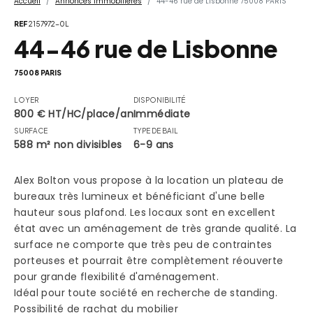
Accueil
Annonces Immobilières
44-46 rue de Lisbonne 75008 PARIS
REF
2157972-0L
44-46 rue de Lisbonne
75008 PARIS
LOYER
DISPONIBILITÉ
800 € HT/HC/place/an
Immédiate
SURFACE
TYPE DE BAIL
588 m² non divisibles
6-9 ans
Alex Bolton vous propose à la location un plateau de
bureaux très lumineux et bénéficiant d'une belle
hauteur sous plafond. Les locaux sont en excellent
état avec un aménagement de très grande qualité. La
surface ne comporte que très peu de contraintes
porteuses et pourrait être complètement réouverte
pour grande flexibilité d'aménagement.
Idéal pour toute société en recherche de standing.
Possibilité de rachat du mobilier