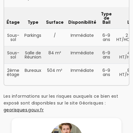
Type
de
Étage
Type
Surface
Disponibilité
Bail
Lo
Sous-
Parkings
/
Immédiate
6-9
2 5
sol
ans
HT/HC/
Sous-
Salle de
84 m²
Immédiate
6-9
45
sol
Réunion
ans
HT/HC
2ème
Bureaux
504 m²
Immédiate
6-9
80
étage
ans
HT/HC
Les informations sur les risques auxquels ce bien est
exposé sont disponibles sur le site Géorisques :
georisques.gouv.fr