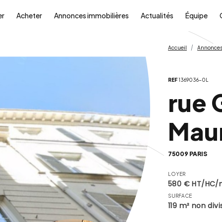
er
Acheter
Annonces immobilières
Actualités
Équipe
Accueil
Annonces
REF
1369036-0L
rue 
Mau
75009 PARIS
LOYER
580 € HT/HC/
SURFACE
119 m² non divi