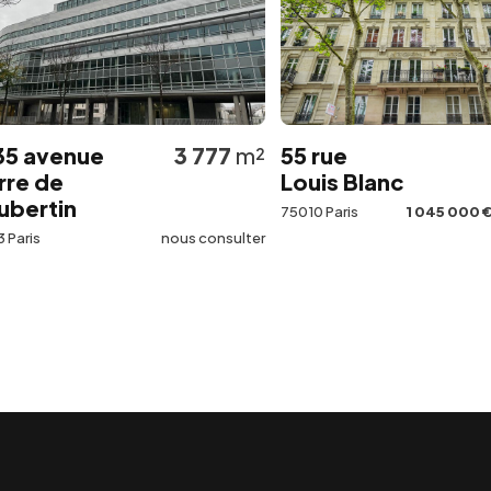
venue
3 777
m²
55 rue
12
de
Louis Blanc
tin
75010 Paris
1 045 000 €
Net V
nous consulter