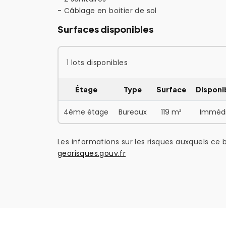
- Câblage en boitier de sol
Surfaces disponibles
1 lots disponibles
Étage
Type
Surface
Disponib
4ème étage
Bureaux
119 m²
Immédi
Les informations sur les risques auxquels ce b
georisques.gouv.fr