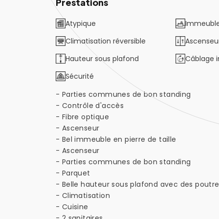
Prestations
Atypique
Immeuble
Climatisation réversible
Ascenseu
Hauteur sous plafond
Câblage 
Sécurité
- Parties communes de bon standing
- Contrôle d'accès
- Fibre optique
- Ascenseur
- Bel immeuble en pierre de taille
- Ascenseur
- Parties communes de bon standing
- Parquet
- Belle hauteur sous plafond avec des poutr
- Climatisation
- Cuisine
- 2 sanitaires