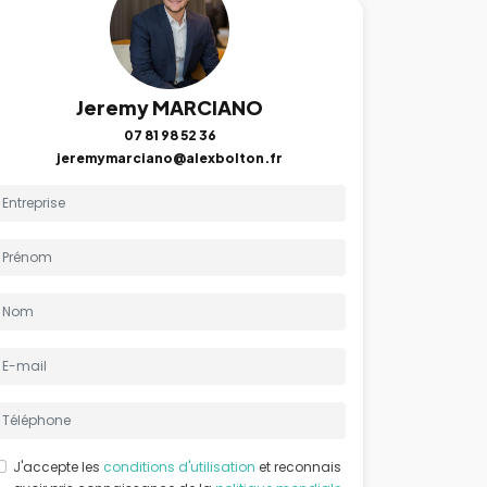
Jeremy MARCIANO
07 81 98 52 36
jeremymarciano@alexbolton.fr
J'accepte les
conditions d'utilisation
et reconnais