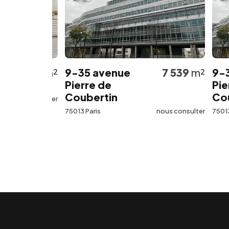
562
m²
9-35 avenue
7 539
m²
9-35 a
Pierre de
Pierre 
Coubertin
Couber
s consulter
75013 Paris
nous consulter
75013 Paris