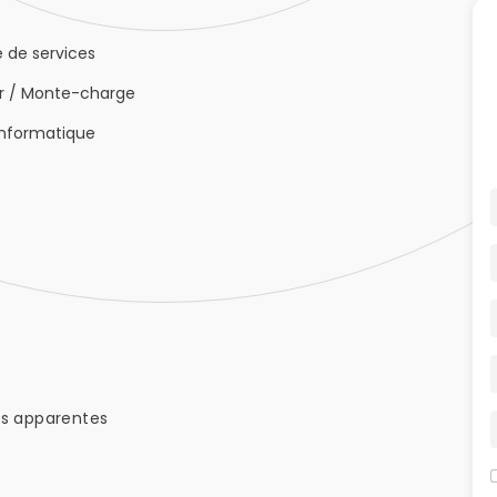
 de services
r / Monte-charge
informatique
es apparentes