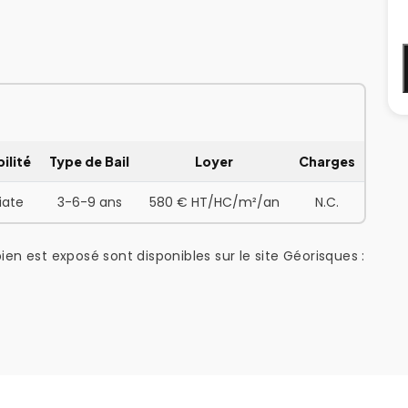
ilité
Type de Bail
Loyer
Charges
ate
3-6-9 ans
580 € HT/HC/m²/an
N.C.
ien est exposé sont disponibles sur le site Géorisques :