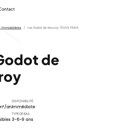
Contact
 Immobilières
rue Godot de Mauroy 75009 PARIS
Godot de
roy
DISPONIBILITÉ
m²/an
Immédiate
TYPE DE BAIL
sibles
3-6-9 ans