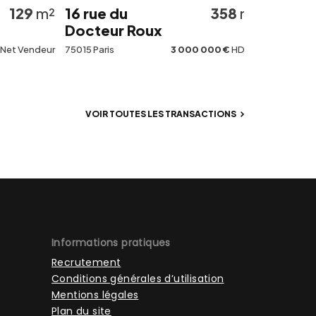
9
m²
16 rue du
358
m²
14-18 rue B
Docteur Roux
75009 Paris
ndeur
75015 Paris
3 000 000 €
HD HH
VOIR TOUTES LES TRANSACTIONS
Informations pratiques
Recrutement
Conditions générales d’utilisation
Mentions légales
Plan du site