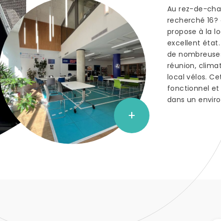
Au rez-de-chau
recherché 16? 
propose à la l
excellent état
de nombreuses 
réunion, climat
local vélos. C
fonctionnel et
dans un envir
+