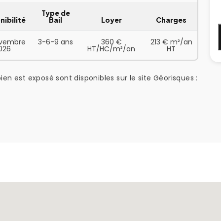
Type de
nibilité
Bail
Loyer
Charges
ovembre
3-6-9 ans
360 €
213 € m²/an
026
HT/HC/m²/an
HT
ien est exposé sont disponibles sur le site Géorisques :