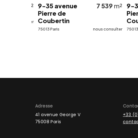
562
m²
9-35 avenue
7 539
m²
9-35 a
Pierre de
Pierre d
Coubertin
Coubert
 consulter
75013 Paris
nous consulter
75013 Paris
Adresse
Conta
41 avenue George V
+33 (0
75008 Paris
contac