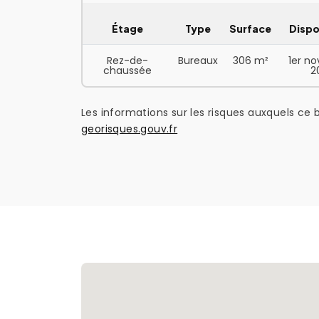
Étage
Type
Surface
Dispo
Rez-de-
Bureaux
306 m²
1er n
chaussée
2
Les informations sur les risques auxquels ce b
georisques.gouv.fr