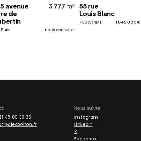
venue
3 777
m²
55 rue
12
e
Louis Blanc
in
75010 Paris
1 045 000 €
Net Ve
nous consulter
ct
Nous suivre
)1 45 00 35 35
Instagram
t@alexbolton.fr
Linkedin
X
Facebook