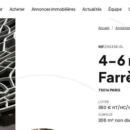
er
Acheter
Annonces immobilières
Actualités
Équipe
Accueil
Annonces
REF
2155338-0L
4-6 
Farr
75016 PARIS
LOYER
360 € HT/HC/
SURFACE
306 m² non div