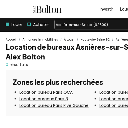
Investir
Lou
Louer
Acheter
Asnières-sur-Seine (92600)
Accueil
Annonces Immobilières
À Louer
Hauts-de-Seine 92
Asnière
Location de bureaux Asnières-sur-S
Alex Bolton
0
résultats
Zones les plus recherchées
Location bureau Paris QCA
Location burea
Location bureaux Paris 8
Location bure
Location bureau Paris Rive Gauche
Location burea