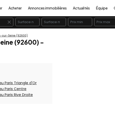
er
Acheter
Annonces immobilières
Actualités
Équipe
×
s-sur-Seine (92600)
eine (92600) -
u Paris Triangle d'Or
au Paris Centre
u Paris Rive Droite