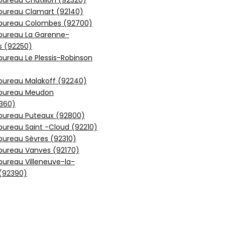
bureau Chatillon (92320)
bureau Clamart (92140)
 bureau Colombes (92700)
 bureau La Garenne-
 (92250)
bureau Le Plessis-Robinson
bureau Malakoff (92240)
 bureau Meudon
2360)
 bureau Puteaux (92800)
bureau Saint -Cloud (92210)
bureau Sèvres (92310)
bureau Vanves (92170)
bureau Villeneuve-la-
(92390)