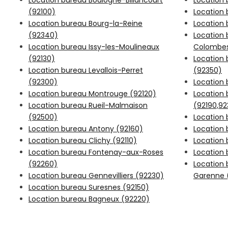
Location bureau Boulogne-Billancourt
Location 
(92100)
Location 
Location bureau Bourg-la-Reine
Location
(92340)
Location
Location bureau Issy-les-Moulineaux
Colombes
(92130)
Location 
Location bureau Levallois-Perret
(92350)
(92300)
Location 
Location bureau Montrouge (92120)
Location
Location bureau Rueil-Malmaison
(92190,9
(92500)
Location
Location bureau Antony (92160)
Location 
Location bureau Clichy (92110)
Location 
Location bureau Fontenay-aux-Roses
Location 
(92260)
Location 
Location bureau Gennevilliers (92230)
Garenne 
Location bureau Suresnes (92150)
Location bureau Bagneux (92220)