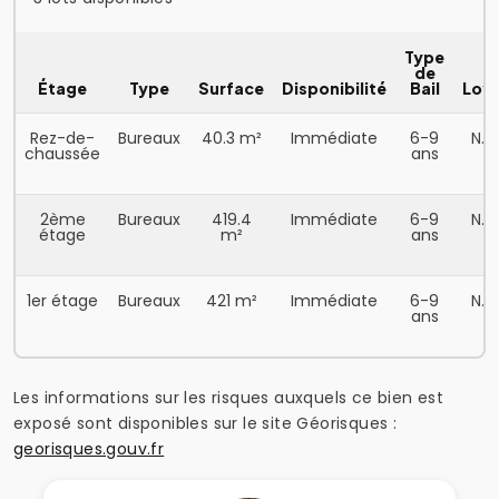
Type
de
Étage
Type
Surface
Disponibilité
Bail
Loy
Rez-de-
Bureaux
40.3 m²
Immédiate
6-9
N.C
chaussée
ans
2ème
Bureaux
419.4
Immédiate
6-9
N.C
étage
m²
ans
1er étage
Bureaux
421 m²
Immédiate
6-9
N.C
ans
Les informations sur les risques auxquels ce bien est
exposé sont disponibles sur le site Géorisques :
georisques.gouv.fr