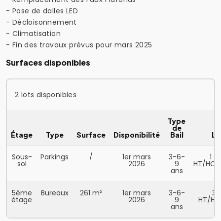
- Pose de dalles LED
- Décloisonnement
- Climatisation
- Fin des travaux prévus pour mars 2025
Surfaces disponibles
2 lots disponibles
Type
de
Étage
Type
Surface
Disponibilité
Bail
Lo
Sous-
Parkings
/
1er mars
3-6-
1 2
sol
2026
9
HT/HC/
ans
5ème
Bureaux
261 m²
1er mars
3-6-
32
étage
2026
9
HT/HC
ans