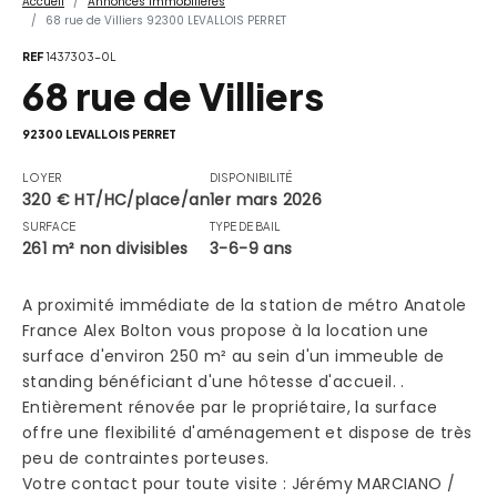
Accueil
Annonces Immobilières
68 rue de Villiers 92300 LEVALLOIS PERRET
REF
1437303-0L
68 rue de Villiers
92300 LEVALLOIS PERRET
LOYER
DISPONIBILITÉ
320 € HT/HC/place/an
1er mars 2026
SURFACE
TYPE DE BAIL
261 m² non divisibles
3-6-9 ans
A proximité immédiate de la station de métro Anatole
France Alex Bolton vous propose à la location une
surface d'environ 250 m² au sein d'un immeuble de
standing bénéficiant d'une hôtesse d'accueil. .
Entièrement rénovée par le propriétaire, la surface
offre une flexibilité d'aménagement et dispose de très
peu de contraintes porteuses.
Votre contact pour toute visite : Jérémy MARCIANO /