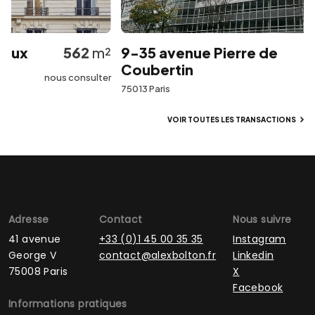
ux
562
m²
9-35 avenue Pierre de
Coubertin
nous consulter
75013 Paris
VOIR TOUTES LES TRANSACTIONS
Adresse
Contact
Nous suivre
41 avenue
+33 (0)1 45 00 35 35
Instagram
George V
contact@alexbolton.fr
Linkedin
75008 Paris
X
Facebook
Informations pratiques