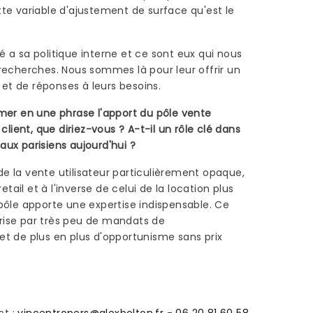
te variable d'ajustement de surface qu'est le
 a sa politique interne et ce sont eux qui nous
recherches. Nous sommes là pour leur offrir un
t de réponses à leurs besoins.
mer en une phrase l'apport du pôle vente
 client, que diriez-vous ? A-t-il un rôle clé dans
ux parisiens aujourd'hui ?
e la vente utilisateur particulièrement opaque,
retail et à l'inverse de celui de la location plus
pôle apporte une expertise indispensable. Ce
ise par très peu de mandats de
et de plus en plus d'opportunisme sans prix
ct :
vincentropers@alexbolton.fr
-
06 20 81 60 58