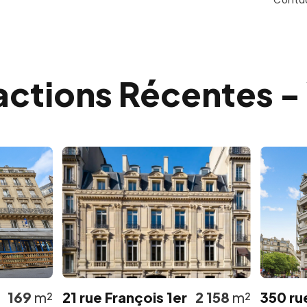
actions Récentes -
9
m²
21 rue François 1er
2 158
m²
350 rue de