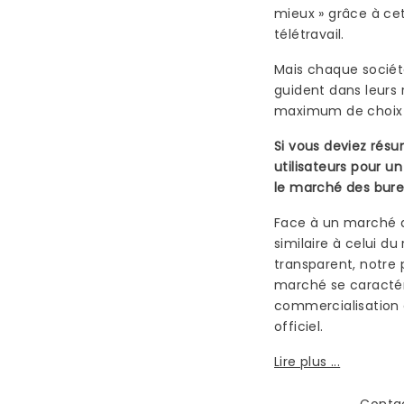
mieux » grâce à cet
télétravail.
Mais chaque société
guident dans leurs 
maximum de choix e
Si vous deviez résu
utilisateurs pour un
le marché des burea
Face à un marché d
similaire à celui du 
transparent, notre 
marché se caractér
commercialisation 
officiel.
Lire plus ...
Conta