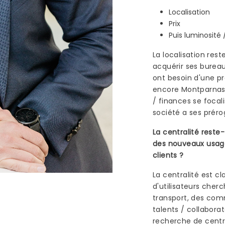
Localisation
Prix
Puis luminosité 
La localisation rest
acquérir ses bureau
ont besoin d'une pr
encore Montparnass
/ finances se focali
société a ses préro
La centralité reste-
des nouveaux usag
clients ?
La centralité est
d'utilisateurs che
transport, des comm
talents / collaborat
recherche de centra