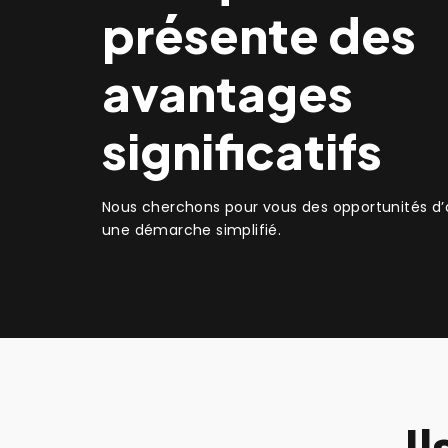
présente des
e la valeur de
Financier
avantages
AVANTAGES
Construction d'un patri
significatifs
et valorisation du patri
ssement initial élevé, valorise
 capacité d'emprunt et octroie des
Nous cherchons pour vous des opportunités d
une démarche simplifié.
I