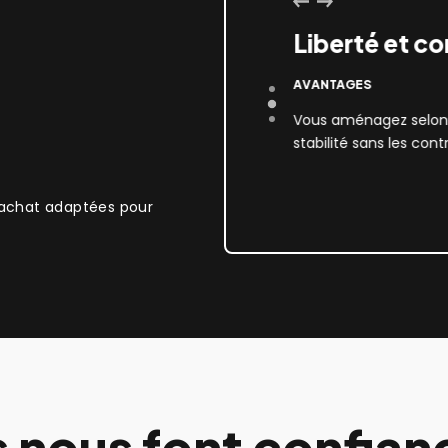
Liberté et co
AVANTAGES
moine immobilier, suppression des loyers
Vous aménagez selon v
moine sur le long terme.
stabilité sans les contr
’achat adaptées pour
ls nous font confian