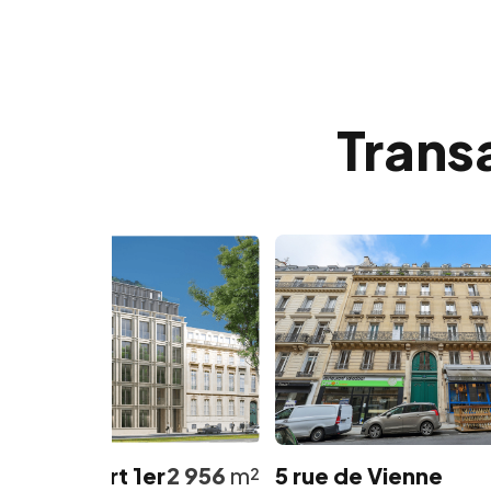
Trans
s Albert 1er
2 956
m²
5 rue de Vienne
16