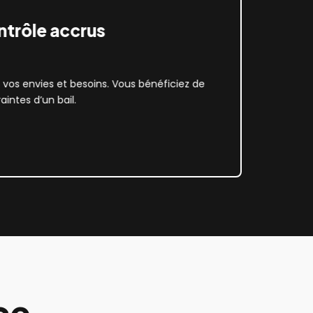
ntrôle accrus
Augmentatio
l’entreprise
os envies et besoins. Vous bénéficiez de
AVANTAGES
aintes d’un bail.
L'achat, malgré un in
l'entreprise, amélio
avantages fiscaux.
ce