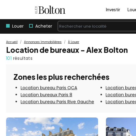
Investir
Lou
Louer
Acheter
Rechercher une localité
Accueil
Annonces Immobilières
À Louer
Location de bureaux - Alex Bolton
101
résultats
Zones les plus recherchées
Location bureau Paris QCA
Location burea
Location bureaux Paris 8
Location bure
Location bureau Paris Rive Gauche
Location burea