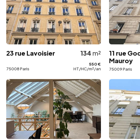
23 rue Lavoisier
134
m²
11 rue Go
Mauroy
550 €
75008 Paris
HT/HC/m²/an
75009 Paris