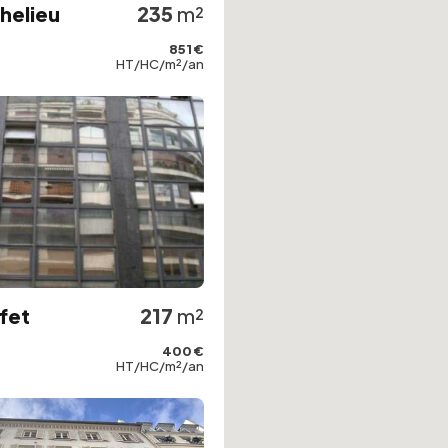
chelieu
235
m²
851 €
HT/HC/m²/an
fet
217
m²
400 €
HT/HC/m²/an