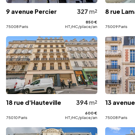
9 avenue Percier
327
m²
8 rue Lam
850 €
75008 Paris
HT/HC/place/an
75009 Paris
18 rue d'Hauteville
394
m²
13 avenu
600 €
75010 Paris
HT/HC/place/an
75008 Paris