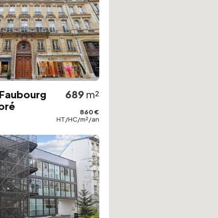
 Faubourg
689
m²
oré
860 €
HT/HC/m²/an