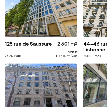
125 rue de Saussure
2 601
m²
44-46 ru
Lisbonne
570 €
75017 Paris
HT/HC/m²/an
75008 Paris