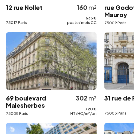
12 rue Nollet
160
m²
rue Godo
Mauroy
635 €
75017 Paris
poste/ mois CC
75009 Paris
69 boulevard
302
m²
31 rue de
Malesherbes
720 €
75005 Paris
75008 Paris
HT/HC/m²/an