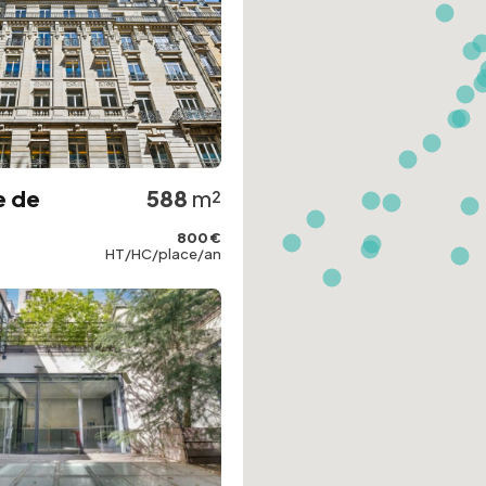
e de
588
m²
800 €
HT/HC/place/an