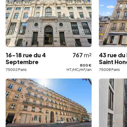
16-18 rue du 4
767
m²
43 rue du
Septembre
Saint Hon
800 €
75002 Paris
HT/HC/m²/an
75008 Paris