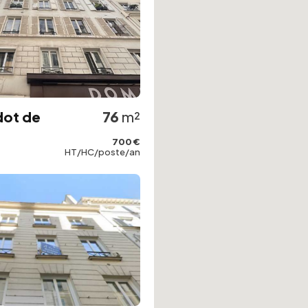
dot de
76
m²
700 €
HT/HC/poste/an