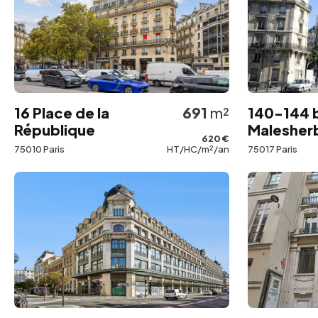
16 Place de la
691
m²
140-144 
République
Malesher
620 €
75010 Paris
HT/HC/m²/an
75017 Paris