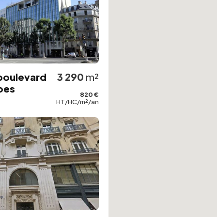
boulevard
3 290
m²
bes
820 €
HT/HC/m²/an