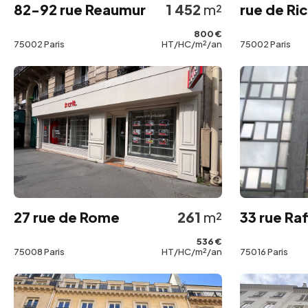
82-92 rue Reaumur
1 452
m²
rue de Ri
800 €
75002 Paris
HT/HC/m²/an
75002 Paris
27 rue de Rome
261
m²
33 rue Raf
536 €
75008 Paris
HT/HC/m²/an
75016 Paris