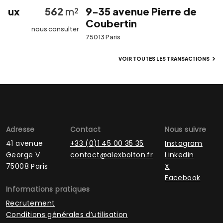
ux
562
m²
9-35 avenue Pierre de
Coubertin
nous consulter
75013 Paris
VOIR TOUTES LES TRANSACTIONS
Adresse
Contact
Nous suivre
41 avenue
+33 (0)1 45 00 35 35
Instagram
George V
contact@alexbolton.fr
Linkedin
75008 Paris
X
Facebook
Informations pratiques
Recrutement
Conditions générales d’utilisation