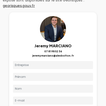
exposé sont disponibles sur le site Géorisques :
georisques.gouv.fr
Jeremy MARCIANO
07 81 98 52 36
jeremymarciano@alexbolton.fr