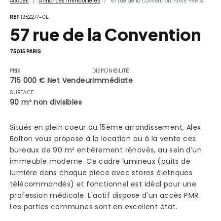
Accueil
Annonces Immobilières
57 rue de la Convention 75015 PARIS
REF
1362277-0L
57 rue de la Convention
75015 PARIS
PRIX
DISPONIBILITÉ
715 000 € Net Vendeur
Immédiate
SURFACE
90 m² non divisibles
Situés en plein coeur du 15ème arrondissement, Alex
Bolton vous propose à la location ou à la vente ces
bureaux de 90 m² entièrement rénovés, au sein d’un
immeuble moderne. Ce cadre lumineux (puits de
lumière dans chaque pièce avec stores életriques
télécommandés) et fonctionnel est idéal pour une
profession médicale. L'actif dispose d'un accès PMR.
Les parties communes sont en excellent état.