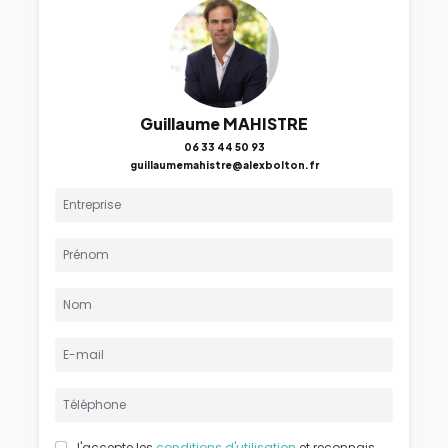
Guillaume MAHISTRE
06 33 44 50 93
guillaumemahistre@alexbolton.fr
J'accepte les
conditions d'utilisation
et reconnais