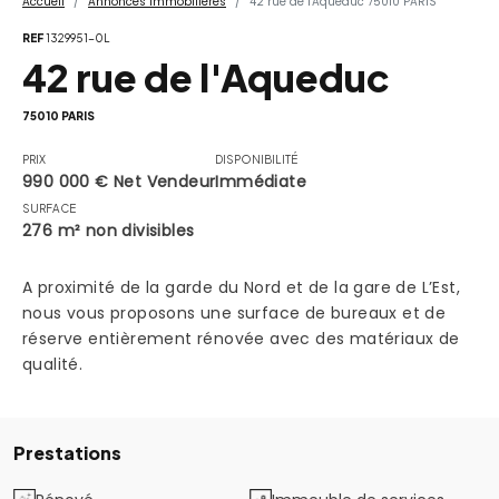
Accueil
Annonces Immobilières
42 rue de l'Aqueduc 75010 PARIS
REF
1329951-0L
42 rue de l'Aqueduc
75010 PARIS
PRIX
DISPONIBILITÉ
990 000 € Net Vendeur
Immédiate
SURFACE
276 m² non divisibles
A proximité de la garde du Nord et de la gare de L’Est,
nous vous proposons une surface de bureaux et de
réserve entièrement rénovée avec des matériaux de
qualité.
Prestations