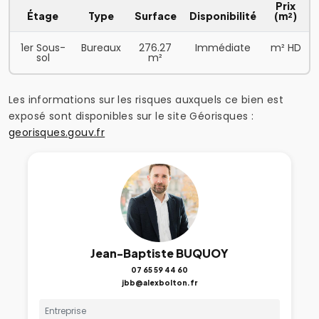
Prix
Étage
Type
Surface
Disponibilité
(m²)
1er Sous-
Bureaux
276.27
Immédiate
m² HD
sol
m²
Les informations sur les risques auxquels ce bien est
exposé sont disponibles sur le site Géorisques :
georisques.gouv.fr
Jean-Baptiste BUQUOY
07 65 59 44 60
jbb@alexbolton.fr