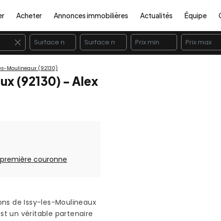
er
Acheter
Annonces immobilières
Actualités
Équipe
×
es-Moulineaux (92130)
ux (92130) - Alex
 première couronne
ons de Issy-les-Moulineaux
st un véritable partenaire