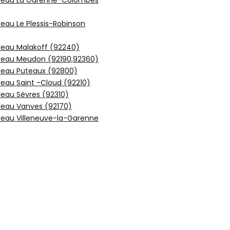
reau La Garenne-Colombes
eau Le Plessis-Robinson
reau Malakoff (92240)
reau Meudon (92190,92360)
reau Puteaux (92800)
eau Saint -Cloud (92210)
eau Sèvres (92310)
reau Vanves (92170)
reau Villeneuve-la-Garenne