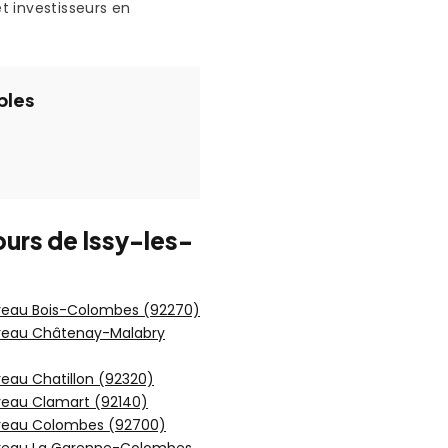
et investisseurs en
bles
ours de Issy-les-
reau Bois-Colombes (92270)
reau Châtenay-Malabry
eau Chatillon (92320)
reau Clamart (92140)
reau Colombes (92700)