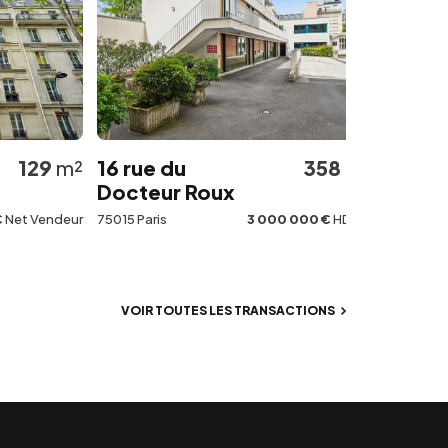
9
m²
16 rue du
358
m²
14-18 rue B
Docteur Roux
75009 Paris
ndeur
75015 Paris
3 000 000 €
HD HH
VOIR TOUTES LES TRANSACTIONS