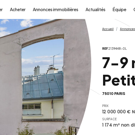
er
Acheter
Annonces immobilières
Actualités
Équipe
Accueil
Annonces
REF
2139448-0L
7-9 
Peti
75010 PARIS
PRIX
12 000 000 € 
SURFACE
1 174 m² non di