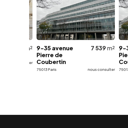
562
m²
9-35 avenue
7 539
m²
9-35 av
Pierre de
Pierre d
Coubertin
Coubert
 consulter
75013 Paris
nous consulter
75013 Paris