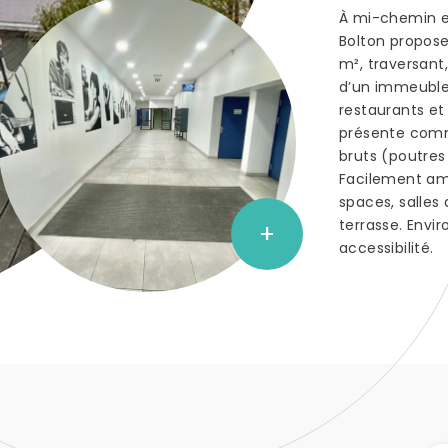
À mi-chemin en
Bolton propose
m², traversant
d’un immeubl
restaurants et
présente comme
bruts (poutres 
Facilement am
spaces, salles 
terrasse. Envi
+
accessibilité.