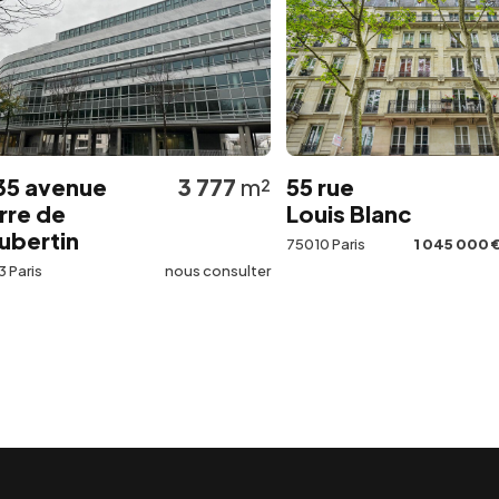
enue
3 777
m²
55 rue
12
e
Louis Blanc
in
75010 Paris
1 045 000 €
Net Ve
nous consulter