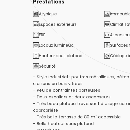
Prestations
Atypique
Immeuble
Espaces extérieurs
Climatisat
ERP
Ascenseu
Locaux lumineux
Surfaces 
Hauteur sous plafond
Câblage 
Sécurité
- Style industriel : poutres métalliques, béton 
cloisons en bois vitrées
- Peu de contraintes porteuses
- Deux escaliers et deux ascenseurs
- Très beau plateau traversant à usage com
copropriété
- Très belle terrasse de 80 m² accessible
- Belle hauteur sous plafond