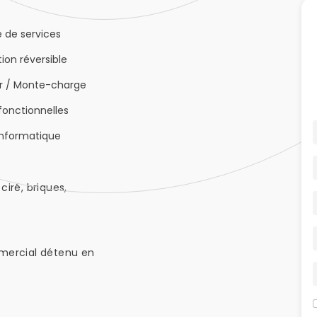
 de services
ion réversible
r / Monte-charge
fonctionnelles
informatique
ciré, briques,
mercial détenu en