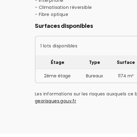
- Interphone
- Climatisation réversible
- Fibre optique
Surfaces disponibles
1 lots disponibles
Étage
Type
Surface
2ème étage
Bureaux
1174 m²
Les informations sur les risques auxquels ce b
georisques.gouv.fr