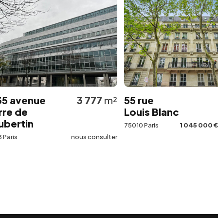
venue
3 777
m²
55 rue
12
de
Louis Blanc
tin
75010 Paris
1 045 000 €
Net V
nous consulter