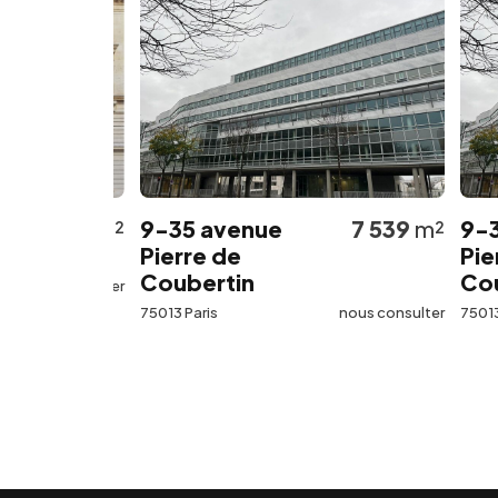
562
m²
9-35 avenue
7 539
m²
9-35 a
Pierre de
Pierre 
Coubertin
Couber
 consulter
75013 Paris
nous consulter
75013 Paris