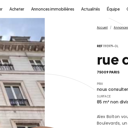
er
Acheter
Annonces immobilières
Actualités
Équipe
Accueil
Annonces
REF
1193979-0L
rue 
75009 PARIS
PRIX
nous consulte
SURFACE
85 m² non divis
Alex Bolton vo
Boulevards, un