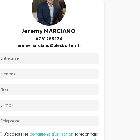
Jeremy MARCIANO
07 81 98 52 36
jeremymarciano@alexbolton.fr
J'accepte les
conditions d'utilisation
et reconnais