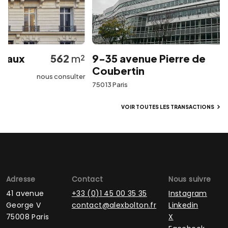
aux
562
m²
9-35 avenue Pierre de
Coubertin
nous consulter
75013 Paris
VOIR TOUTES LES TRANSACTIONS
Adresse
Contact
Nous suivre
41 avenue
+33 (0)1 45 00 35 35
Instagram
George V
contact@alexbolton.fr
Linkedin
75008 Paris
X