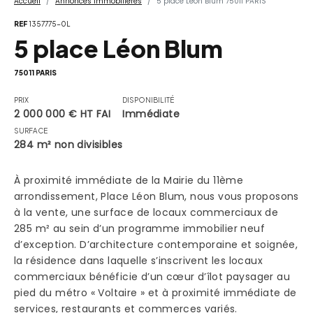
Accueil
Annonces Immobilières
5 place Léon Blum 75011 PARIS
REF
1357775-0L
5 place Léon Blum
75011 PARIS
PRIX
DISPONIBILITÉ
2 000 000 € HT FAI
Immédiate
SURFACE
284 m² non divisibles
À proximité immédiate de la Mairie du 11ème
arrondissement, Place Léon Blum, nous vous proposons
à la vente, une surface de locaux commerciaux de
285 m² au sein d’un programme immobilier neuf
d’exception. D’architecture contemporaine et soignée,
la résidence dans laquelle s’inscrivent les locaux
commerciaux bénéficie d’un cœur d’îlot paysager au
pied du métro « Voltaire » et à proximité immédiate de
services, restaurants et commerces variés.