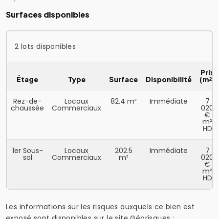
Surfaces disponibles
2 lots disponibles
Prix
Étage
Type
Surface
Disponibilité
(m²)
Rez-de-
Locaux
82.4 m²
Immédiate
7
chaussée
Commerciaux
020
€
m²
HD
1er Sous-
Locaux
202.5
Immédiate
7
sol
Commerciaux
m²
020
€
m²
HD
Les informations sur les risques auxquels ce bien est
exposé sont disponibles sur le site Géorisques :