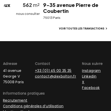
aux
562
m²
9-35 avenue Pierre de
Coubertin
nous consulter
75013 Paris
VOIR TOUTES LES TRANSACTIONS
Adresse
Contact
Nous suivre
41 avenue
+33 (0)1 45 00 35 35
Instagram
George V
contact@alexbolton.fr
Linkedin
75008 Paris
X
Facebook
Informations pratiques
Recrutement
Conditions générales d’utilisation