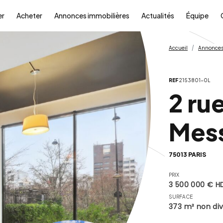
er
Acheter
Annonces immobilières
Actualités
Équipe
Accueil
Annonces
REF
2153801-0L
2 rue
Mes
75013 PARIS
PRIX
3 500 000 € H
SURFACE
373 m² non div