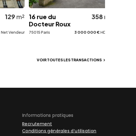
9
m²
16 rue du
358
m²
14-18 rue B
Docteur Roux
75009 Paris
ndeur
75015 Paris
3 000 000 €
HD HH
VOIR TOUTES LES TRANSACTIONS
Informations pratiques
Recrutement
Conditions générales d’utilisation