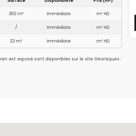
Surface
Disponibilité
Prix (m²)
350 m²
Immédiate
m² HD
/
Immédiate
m² HD
23 m²
Immédiate
m² HD
ien est exposé sont disponibles sur le site Géorisques :