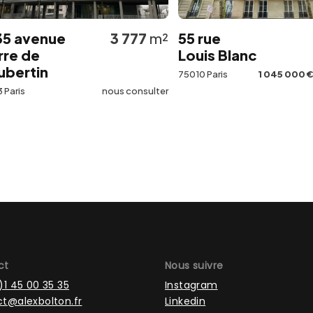
venue
3 777
m²
55 rue
12
de
Louis Blanc
tin
75010 Paris
1 045 000 €
Net Ve
nous consulter
ct
Nous suivre
)1 45 00 35 35
Instagram
t@alexbolton.fr
Linkedin