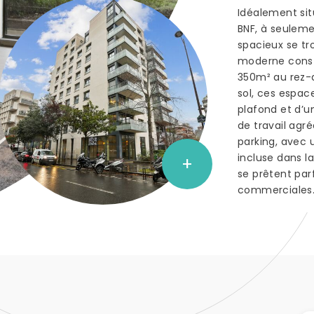
Idéalement si
BNF, à seuleme
spacieux se t
moderne constr
350m² au rez-
sol, ces espac
plafond et d’u
de travail agr
parking, avec 
incluse dans l
+
se prêtent parf
commerciales.