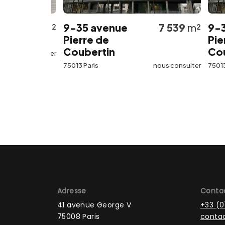
562
m²
9-35 avenue
7 539
m²
9-35 a
Pierre de
Pierre 
Coubertin
Couber
 consulter
75013 Paris
nous consulter
75013 Paris
Adresse
Conta
41 avenue George V
+33 (0
75008 Paris
contac