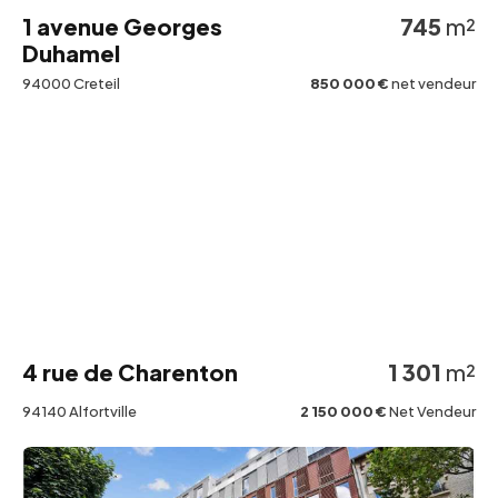
1 avenue Georges
745
m²
Duhamel
94000 Creteil
850 000 €
net vendeur
4 rue de Charenton
1 301
m²
94140 Alfortville
2 150 000 €
Net Vendeur