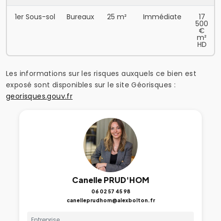
1er Sous-sol
Bureaux
25 m²
Immédiate
17
500
€
m²
HD
Les informations sur les risques auxquels ce bien est
exposé sont disponibles sur le site Géorisques :
georisques.gouv.fr
Canelle PRUD'HOM
06 02 57 45 98
canelleprudhom@alexbolton.fr