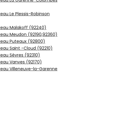
reau La Garenne-Colombes
eau Le Plessis-Robinson
reau Malakoff (92240)
reau Meudon (92190,92360)
reau Puteaux (92800)
eau Saint -Cloud (92210)
eau Sèvres (92310)
reau Vanves (92170)
reau Villeneuve-la-Garenne