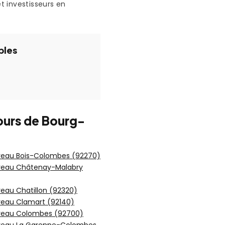
et investisseurs en
bles
ours de Bourg-
reau Bois-Colombes (92270)
reau Châtenay-Malabry
eau Chatillon (92320)
reau Clamart (92140)
reau Colombes (92700)