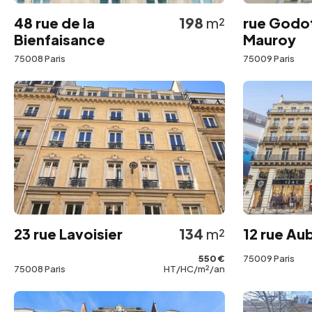
48 rue de la
198
m²
rue Godo
Bienfaisance
Mauroy
75008 Paris
75009 Paris
23 rue Lavoisier
134
m²
12 rue Au
550 €
75009 Paris
75008 Paris
HT/HC/m²/an