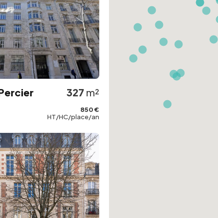
Percier
327
m²
850 €
HT/HC/place/an