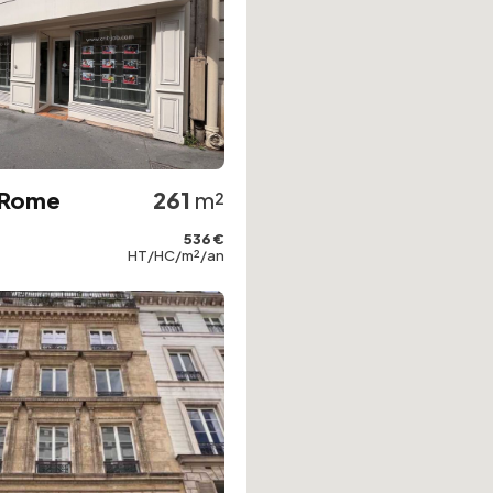
 Rome
261
m²
536 €
HT/HC/m²/an