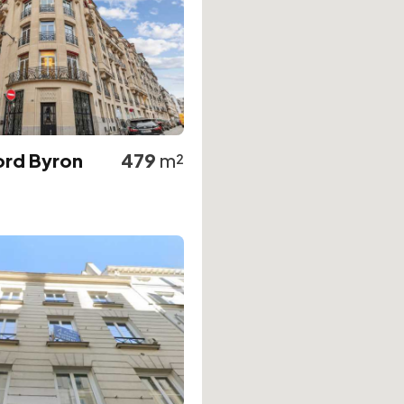
ord Byron
479
m²