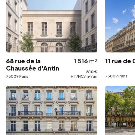
68 rue de la
1 516
m²
11 rue de
Chaussée d'Antin
810 €
75009 Paris
75009 Paris
HT/HC/m²/an