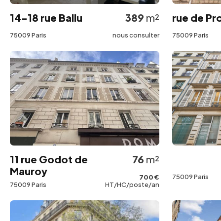
14-18 rue Ballu
389
m²
rue de P
75009 Paris
nous consulter
75009 Paris
11 rue Godot de
76
m²
Mauroy
75009 Paris
700 €
75009 Paris
HT/HC/poste/an