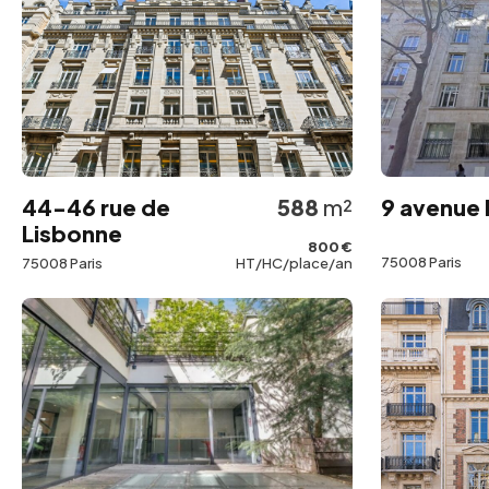
44-46 rue de
588
m²
9 avenue 
Lisbonne
800 €
75008 Paris
75008 Paris
HT/HC/place/an