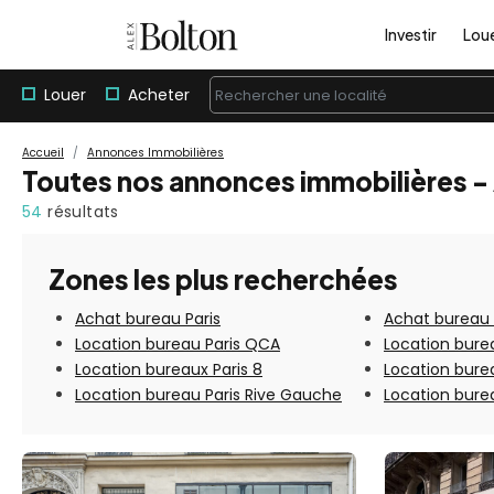
Investir
Lou
Louer
Acheter
Rechercher une localité
Accueil
Annonces Immobilières
Toutes nos annonces immobilières -
54
résultats
Zones les plus recherchées
Achat bureau Paris
Achat bureau
Location bureau Paris QCA
Location burea
Location bureaux Paris 8
Location bure
Location bureau Paris Rive Gauche
Location burea