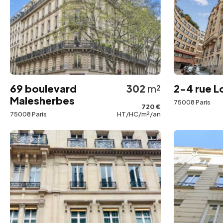
69 boulevard
302
m²
2-4 rue L
Malesherbes
75008 Paris
720 €
75008 Paris
HT/HC/m²/an