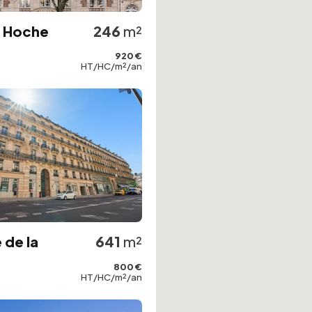
e Hoche
246
m²
920 €
HT/HC/m²/an
 de la
641
m²
800 €
HT/HC/m²/an