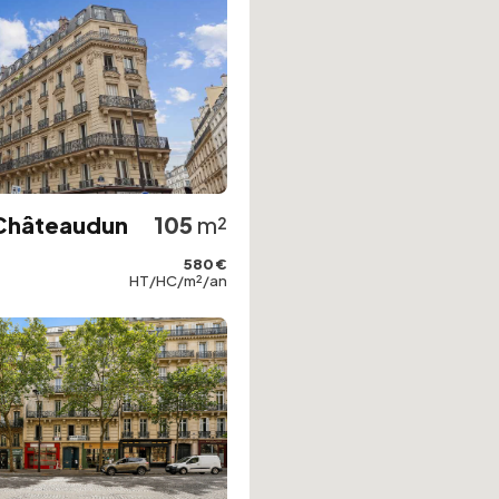
 Châteaudun
105
m²
580 €
HT/HC/m²/an