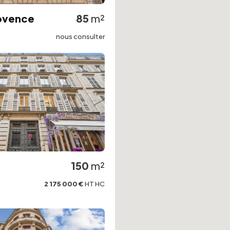
rovence
85
m²
nous consulter
150
m²
2 175 000 €
HT HC