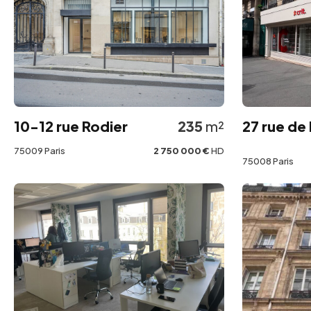
10-12 rue Rodier
235
m²
27 rue de
75009 Paris
2 750 000 €
HD
75008 Paris