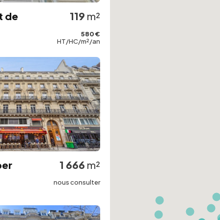
t de
119
m²
580 €
HT/HC/m²/an
ber
1 666
m²
nous consulter