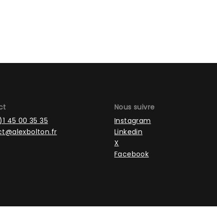
ct
Nous suivre
)1 45 00 35 35
Instagram
t@alexbolton.fr
Linkedin
X
Facebook