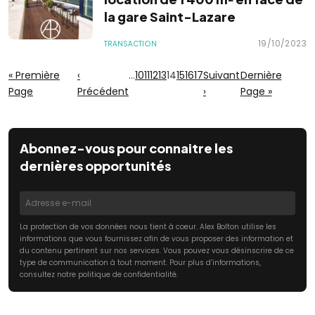
la gare Saint-Lazare
19/10/2023
TRANSACTION
« Première
‹
…
10
11
12
13
14
15
16
17
Suivant
Dernière
Page
Précédent
›
Page »
Abonnez-vous pour connaitre les
dernières opportunités
La protection de vos données nous tient à coeur. Alex Bolton utilise les
informations que vous fournissez afin de vous proposer des information et
du contenu pertinent sur nos services. Vous pouvez vous désinscrire de ce
type de communication à tout moment. Pour plus d’informations,
consultez notre politique de confidentialité.